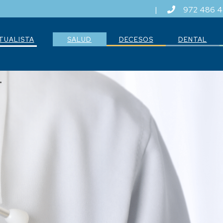
|
972 486 
TUALISTA
SALUD
DECESOS
DENTAL