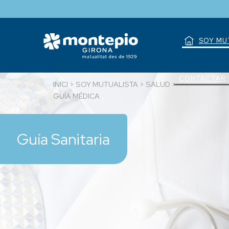
Saltar
al
contenido
SOY MU
CONTACTAR
INICI
>
SOY MUTUALISTA
>
SALUD
>
GUÍA MÉDICA
Guía Sanitaria