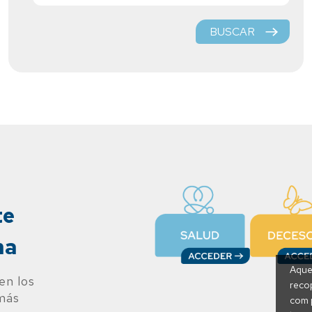
BUSCAR
te
na
Aques
en los
recop
 más
com p