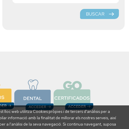
BUSCAR
t lloc web utilitza Cookies pròpies i de tercers d'anàlisis per a
ilar informació amb la finalitat de millorar els nostres serveis, així
er a l'anàlisi de la seva navegació. Si continua navegant, suposa