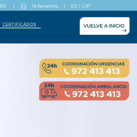
486
|
Te llamamos
|
ES
/
CAT
CERTIFICADOS