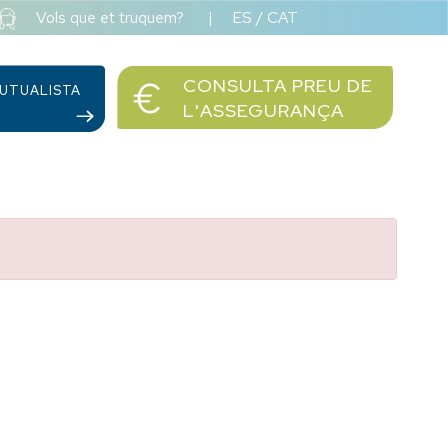
Vols que et truquem?
|
ES
/
CAT
CONSULTA PREU DE
UTUALISTA
L'ASSEGURANÇA