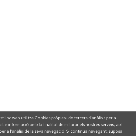
t lloc web utilitza Cookies pròpies i de tercers d'anàlisis per a
ilar informació amb la finalitat de millorar els nostres serveis, així
er a l'anàlisi de la seva navegació. Si continua navegant, suposa