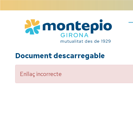
Vés
al
contingut
Document descarregable
Enllaç incorrecte