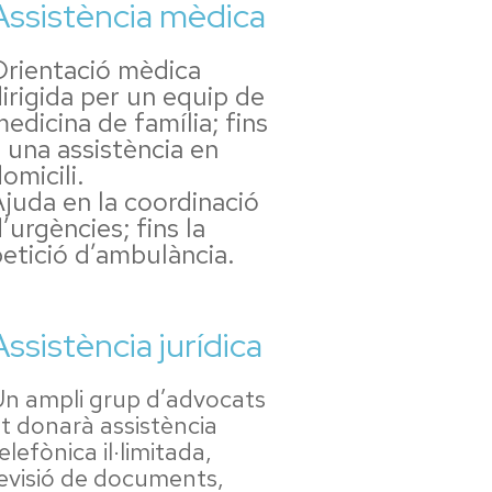
Assistència mèdica
Orientació mèdica
irigida per un equip de
edicina de família; fins
 una assistència en
omicili.
juda en la coordinació
’urgències; fins la
etició d’ambulància.
Assistència jurídica
n ampli grup d’advocats
t donarà assistència
elefònica il·limitada,
evisió de documents,