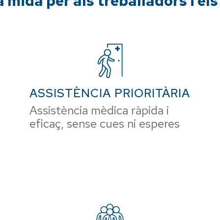
mida per als treballadors i els
ASSISTÈNCIA PRIORITÀRIA
Assistència mèdica ràpida i
eficaç, sense cues ni esperes