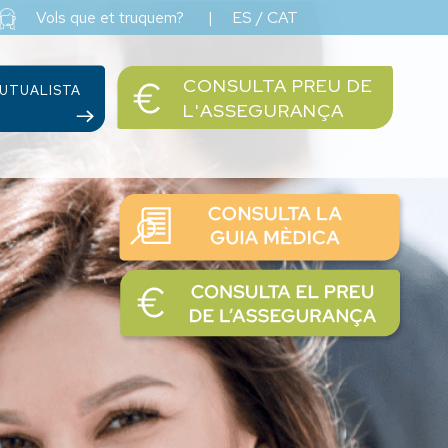
Vols que et truquem?
|
ES
/
CAT
CONSULTA PREU DE
UTUALISTA
L'ASSEGURANÇA