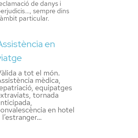
eclamació de danys i
erjudicis…, sempre dins
’àmbit particular.
Assistència en
viatge
àlida a tot el món.
ssistència mèdica,
epatriació, equipatges
xtraviats, tornada
nticipada,
convalescència en hotel
 l’estranger…