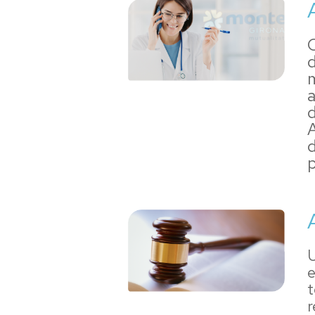
d
m
a
d
A
d
p
U
e
t
r