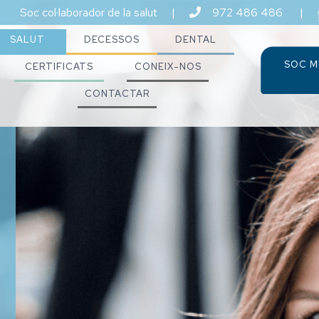
Soc col·laborador de la salut
|
972 486 486
|
SALUT
DECESSOS
DENTAL
SOC M
CERTIFICATS
CONEIX-NOS
CONTACTAR