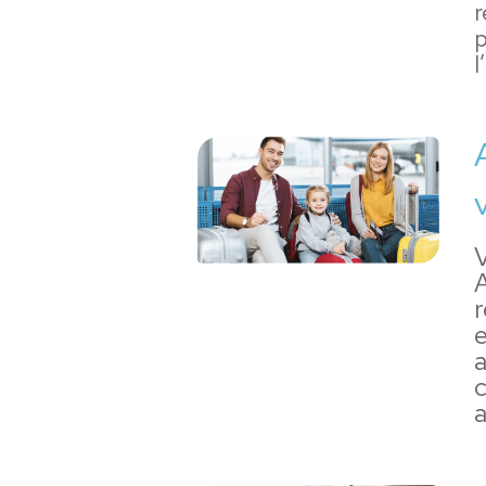
r
p
l
V
A
r
e
a
a