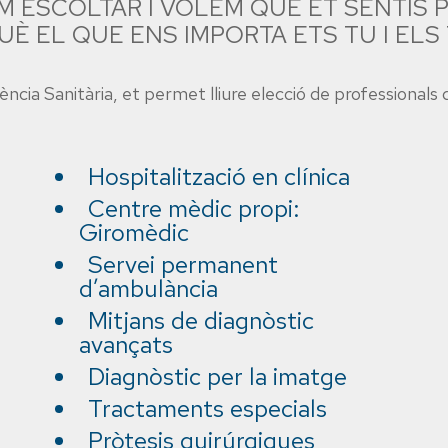
M ESCOLTAR I VOLEM QUE ET SENTIS 
È EL QUE ENS IMPORTA ETS TU I ELS
ncia Sanitària, et permet lliure elecció de professionals
Hospitalització en clínica
Centre mèdic propi:
Giromèdic
Servei permanent
d’ambulància
Mitjans de diagnòstic
avançats
Diagnòstic per la imatge
Tractaments especials
Pròtesis quirúrgiques