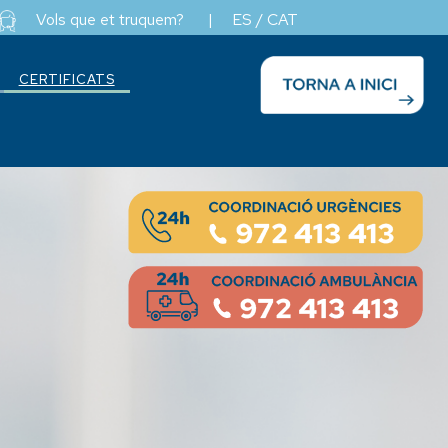
Vols que et truquem?
|
ES
/
CAT
CERTIFICATS