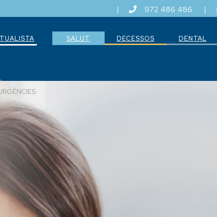
|
972 486 486
|
TUALISTA
SALUT
DECESSOS
DENTAL
URGÈNCIES