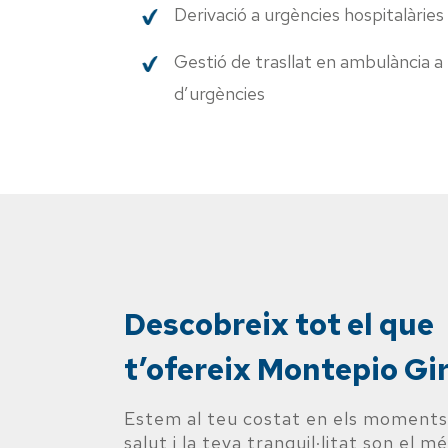
Derivació a urgències hospitalàries
Gestió de trasllat en ambulància a 
d’urgències
Descobreix tot el que
t’ofereix Montepio Gi
Estem al teu costat en els moments
salut i la teva tranquil·litat son el m