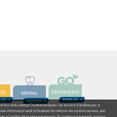
t lloc web utilitza Cookies pròpies i de tercers d'anàlisis per a
ilar informació amb la finalitat de millorar els nostres serveis, així
er a l'anàlisi de la seva navegació. Si continua navegant, suposa