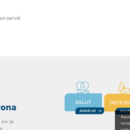
un servei
rona
Aques
 on la
recop
és
com p